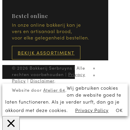
Bestel online
In onze online bakkerij kan je
vers en artisanaal brood,
voor elke gelegenheid bestellen.
BEKIJK ASSORTIMENT
© 2026 Bakkerij Serbruyns | Alle
rechten voorbehouden |
Privacy
Policy
|
Disclaimer
.
Wij gebruiken cookies
Website door
Atelier 64
.
om de website goed te
laten functioneren. Als je verder surft, dan ga je
akkoord met deze cookies.
Privacy Policy
OK